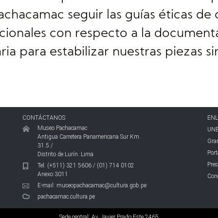
achacamac seguir las guías éticas de 
cionales con respecto a la documenta
ia para estabilizar nuestras piezas s
CONTÁCTANOS
ENL
Museo Pachacamac
UN
Antigua Carretera Panamericana Sur Km.
Gran
31.5 /
Port
Distrito de Lurín. Lima
Pres
Tel. (+511) 321 5606 / (01) 714 0102
Anexo 3011
Conc
E-mail:
museopachacamac@cultura.gob.pe
pachacamac.cultura.pe
Sede central: Av. Javier Prado Este 2465