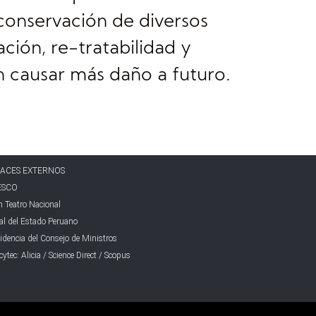
conservación de diversos
ción, re-tratabilidad y
in causar más daño a futuro.
ACES EXTERNOS
ESCO
 Teatro Nacional
al del Estado Peruano
idencia del Consejo de Ministros
ytec: Alicia / Science Direct / Scopus